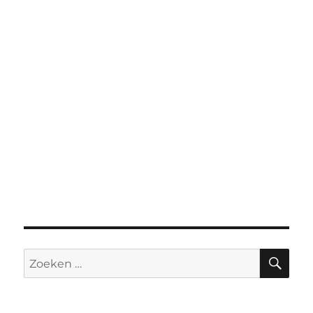
ZO
Zoeken
naar: